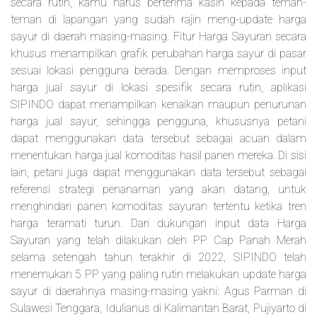
secara rutin, kamu harus berterima kasih kepada teman-
teman di lapangan yang sudah rajin meng-update harga
sayur di daerah masing-masing. Fitur Harga Sayuran secara
khusus menampilkan grafik perubahan harga sayur di pasar
sesuai lokasi pengguna berada. Dengan memproses input
harga jual sayur di lokasi spesifik secara rutin, aplikasi
SIPINDO dapat menampilkan kenaikan maupun penurunan
harga jual sayur, sehingga pengguna, khususnya petani
dapat menggunakan data tersebut sebagai acuan dalam
menentukan harga jual komoditas hasil panen mereka. Di sisi
lain, petani juga dapat menggunakan data tersebut sebagai
referensi strategi penanaman yang akan datang, untuk
menghindari panen komoditas sayuran tertentu ketika tren
harga teramati turun. Dari dukungan input data Harga
Sayuran yang telah dilakukan oleh PP Cap Panah Merah
selama setengah tahun terakhir di 2022, SIPINDO telah
menemukan 5 PP yang paling rutin melakukan update harga
sayur di daerahnya masing-masing yakni: Agus Parman di
Sulawesi Tenggara, Idulianus di Kalimantan Barat, Pujiyarto di