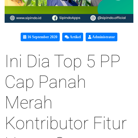
16 September 2020
Artikel
Administrator
Ini Dia Top 5 PP
Cap Panah
Merah
Kontributor Fitur