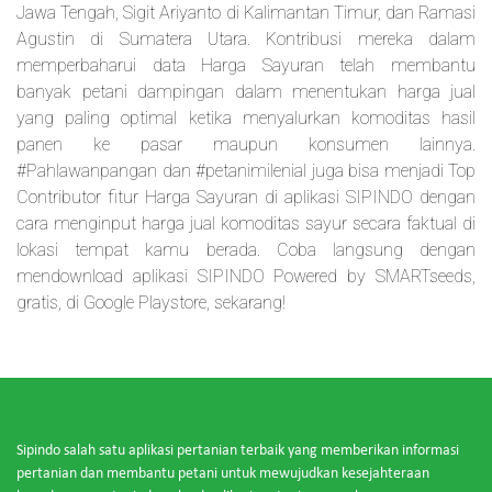
Jawa Tengah, Sigit Ariyanto di Kalimantan Timur, dan Ramasi
Agustin di Sumatera Utara. Kontribusi mereka dalam
memperbaharui data Harga Sayuran telah membantu
banyak petani dampingan dalam menentukan harga jual
yang paling optimal ketika menyalurkan komoditas hasil
panen ke pasar maupun konsumen lainnya.
#Pahlawanpangan dan #petanimilenial juga bisa menjadi Top
Contributor fitur Harga Sayuran di aplikasi SIPINDO dengan
cara menginput harga jual komoditas sayur secara faktual di
lokasi tempat kamu berada. Coba langsung dengan
mendownload aplikasi SIPINDO Powered by SMARTseeds,
gratis, di Google Playstore, sekarang!
Sipindo salah satu aplikasi pertanian terbaik yang memberikan informasi
pertanian dan membantu petani untuk mewujudkan kesejahteraan