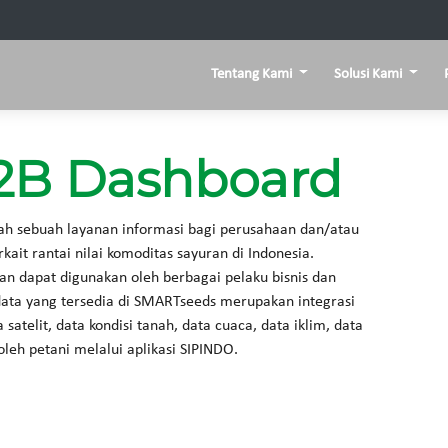
Tentang Kami
Solusi Kami
2B Dashboard
ah sebuah layanan informasi bagi perusahaan dan/atau
kait rantai nilai komoditas sayuran di Indonesia.
dan dapat digunakan oleh berbagai pelaku bisnis dan
data yang tersedia di SMARTseeds merupakan integrasi
atelit, data kondisi tanah, data cuaca, data iklim, data
oleh petani melalui aplikasi SIPINDO.