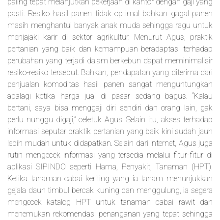
paling tepat melanjutkan pekerjaan di kantor dengan gaji yang
pasti. Resiko hasil panen tidak optimal bahkan gagal panen
masih menghantui banyak anak muda sehingga ragu untuk
menjajaki karir di sektor agrikultur. Menurut Agus, praktik
pertanian yang baik dan kemampuan beradaptasi terhadap
perubahan yang terjadi dalam berkebun dapat meminimalisir
resiko-resiko tersebut. Bahkan, pendapatan yang diterima dari
penjualan komoditas hasil panen sangat menguntungkan
apalagi ketika harga jual di pasar sedang bagus. “Kalau
bertani, saya bisa menggaji diri sendiri dan orang lain, gak
perlu nunggu digaji,” celetuk Agus. Selain itu, akses terhadap
informasi seputar praktik pertanian yang baik kini sudah jauh
lebih mudah untuk didapatkan. Selain dari internet, Agus juga
rutin mengecek informasi yang tersedia melalui fitur-fitur di
aplikasi SIPINDO seperti Hama, Penyakit, Tanaman (HPT).
Ketika tanaman cabai keriting yang ia tanam menunjukkan
gejala daun timbul bercak kuning dan menggulung, ia segera
mengecek katalog HPT untuk tanaman cabai rawit dan
menemukan rekomendasi penanganan yang tepat sehingga